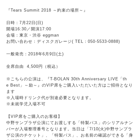
『Tears Summit 2018 ～約束の場所～』
日時：7月22日(日)
開場16:30／開演17:00
会場：東京・渋谷 eggman
お問い合わせ：ディスクガレージ( TEL：050-5533-0888)
一般発売：2018年6月9日(土)
全席自由 4,500円（税込）
※こちらの公演は、『T-BOLAN 30th Anniversary LIVE「th
e Best」～励～』のVIP席をご購入いただいた方はご招待となり
ます
※入場時ドリンク代が別途必要となります。
※未就学児入場不可
【VIP席をご購入のお客様】
中野サンプラザ公演にてお渡しする「特製パス」のシリアルナン
バーが入場整理番号となります。当日は「7/10(火)中野サンプラ
ザ公演のチケット」、「特製パス」、お名前の確認ができる「身