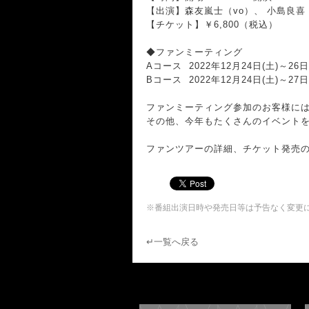
【出演】森友嵐士（vo）、 小島良喜
【チケット】￥6,800（税込）
◆ファンミーティング
Aコース 2022年12月24日(土)～26日
Bコース 2022年12月24日(土)～27日
ファンミーティング参加のお客様に
その他、今年もたくさんのイベント
ファンツアーの詳細、チケット発売の
※番組出演日時や発売日等は予告なく変更
↵一覧へ戻る