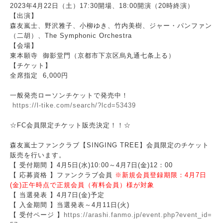
2023年4月22日（土）17:30開場、18:00開演（20時終演）
【出演】
森友嵐士、野沢雅子、小柳ゆき、竹内美樹、ジャー・パンファン
（二胡）、The Symphonic Orchestra
【会場】
東本願寺 御影堂門（京都市下京区烏丸通七条上る）
【チケット】
全席指定 6,000円
一般発売ローソンチケットで発売中！
https://l-tike.com/search/?lcd=53439
☆FC会員限定チケット販売決定！！☆
森友嵐士ファンクラブ【SINGING TREE】会員限定のチケット
販売を行います。
【 受付期間 】4月5日(水)10:00～4月7日(金)12：00
【 応募資格 】ファンクラブ会員
※新規会員登録期限：4月7日
(金)正午時点で正規会員（有料会員）様が対象
【 当選発表 】4月7日(金)予定
【 入金期間 】当選発表～4月11日(火)
【 受付ページ 】
https://arashi.fanmo.jp/event.php?event_id=