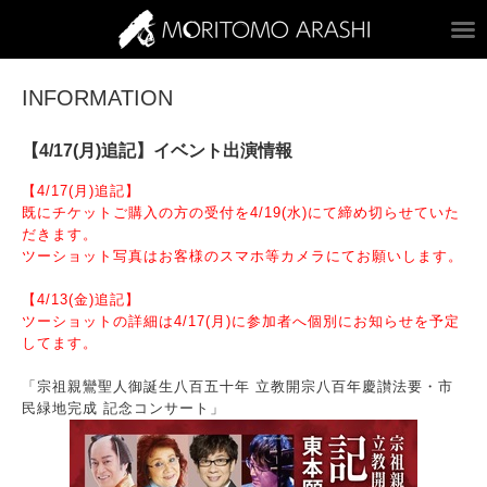
ARASHI MORITOM
INFORMATION
【4/17(月)追記】イベント出演情報
【4/17(月)追記】
既にチケットご購入の方の受付を4/19(水)にて締め切らせていた
だきます。
ツーショット写真はお客様のスマホ等カメラにてお願いします。
【4/13(金)追記】
ツーショットの詳細は4/17(月)に参加者へ個別にお知らせを予定
してます。
「宗祖親鸞聖人御誕生八百五十年 立教開宗八百年慶讃法要・市
民緑地完成 記念コンサート」