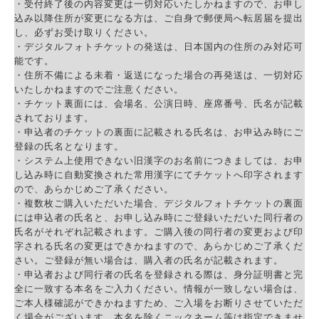
・受付終了後の内容変更は一切対応いたしかねますので、お申し
込み以降住所が変更になる方は、ご自身で郵便局へ転居届を提出
し、必ずお受け取りください。
・デジタルフォトチケットの発送は、日本国内の住所のみ対応可
能です。
・住所不備による未着・返送になった場合の再発送は、一切対応
いたしかねますのでご注意ください。
・チケット裏面には、会場名、公演日時、座席番号、氏名が記載
されております。
・申込者のチケットの裏面に記載される氏名は、お申込み時にご
登録の氏名となります。
・システム上使用できない旧漢字のお名前につきましては、お申
し込み時に自動変換された常用漢字にてチケットへ印字されます
ので、あらかじめご了承ください。
・複数枚ご購入いただいた場合、デジタルフォトチケットの裏面
には申込者の氏名と、お申し込み時にご登録いただいた同行者の
氏名がそれぞれ記載されます。ご購入後の同行者の変更および印
字される氏名の変更はできかねますので、あらかじめご了承くだ
さい。ご登録が無い場合は、購入者の氏名が記載されます。
・申込者および同行者の氏名を登録される際は、身分証明書と完
全に一致する本名をご入力ください。情報が一致しない場合は、
ご本人様確認ができかねますため、ご入場をお断りさせていただ
く場合がございます。本名を除くニックネーム等は指定できませ