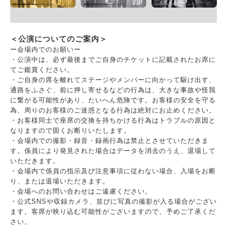
＜公演についてのご案内＞
ー会場内でのお願いー
・公演中は、必ず最後までご自身のチケットに記載されたお席に
てご鑑賞ください。
・ご自身の席を離れてステージやメンバーに向かって駆け出す、
通路をふさぐ、前に押し寄せるなどの行為は、大きな事故や怪我
に繋がる可能性があり、たいへん危険です。お客様の安全を守る
為、周りのお客様のご迷惑となる行為は絶対にお止めください。
・お客様同士で座席の交換を持ちかける行為はトラブルの原因と
なりますので固くお断りいたします。
・会場内での撮影・録音・録画行為は禁止とさせていただきま
す。係員により発見された場合はデータを消去のうえ、退場して
いただきます。
・会場内で係員の指示及び注意事項に従わない場合、入場をお断
り、または退場いただきます。
・会場へのお問い合わせはご遠慮ください。
・公式SNSや収録カメラ、並びに写真の撮影が入る場合がござい
ます。客席が映り込む可能性がございますので、予めご了承くだ
さい。