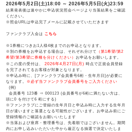
2026年5月2日(土)18:00 ～ 2026年5月5日(火)23:59
結果発表後は速やかに申込状況照会ページより当落結果をご確認
ください。
※照会URLは申込完了メールに記載させていただきます
ファンクラブ入会は
こちら
※1券種につきお1人様4枚までのお申込となります。
※別の券種をお申込する場合は、それぞれ分けて
（第1希望/第2
希望/第3希望に券種を分けください）
お申込をお願いします。
2026年4月27日(月)
※この度の受付は、
時点で正規会員登録
を完了されてるお客様が対象となります。
※申込み時に、[ファンクラブ会員番号6桁・生年月日]が必要に
なります。
※必ず当ファンクラブ会員番号をご入力ください
(例)
会員番号 123番 ⇒ 000123 (会員番号が6桁に満たない方は、
頭に0 を付けて6 桁にする)
※ファンクラブにご登録の生年月日と申込み時に入力する生年月
日が違いますと落選となる可能性がございます。お申込み前にご
登録情報のご確認をお願いいたします
※当落および座席・整理番号は、先着順ではございません。期間
内にお申し込みいただいた中から厳正なる抽選で決定いたしま