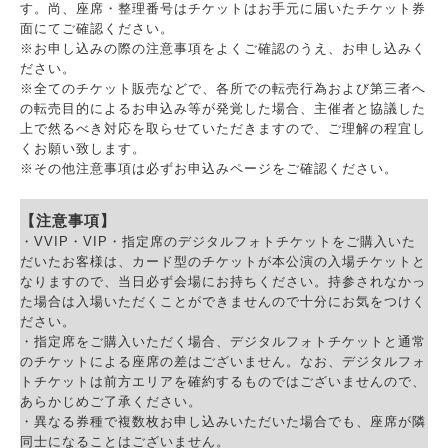
す。尚、座席・整理番号はチケットはお手元に届いたチケット券
面にてご確認ください。
※お申し込みの際の注意事項をよくご確認のうえ、お申し込みく
ださい。
※全てのチケット販売などで、各所での転売行為および第三者へ
の転売目的によるお申込み等が発覚した場合、主催者と協議した
上で然るべき対応を取らせていただきますので、ご理解の程宜し
くお願い致します。
※その他注意事項は必ずお申込みページをご確認ください。
【注意事項】
・VVIP・VIP・指定席のデジタルフォトチケットをご購入いた
だいたお客様は、カード型のチケットが本公演の入場チケットと
なりますので、当日必ず会場にお持ちください。持参されなかっ
た場合は入場いただくことができませんので十分にお気をつけく
ださい。
・指定席をご購入いただく場合、デジタルフォトチケットと通常
のチケットによる座席の差はございません。なお、デジタルフォ
トチケットは前方エリアを確約するものではございませんので、
あらかじめご了承ください。
・異なる券種で複数枚お申し込みいただいた場合でも、座席が隣
同士になることはございません。