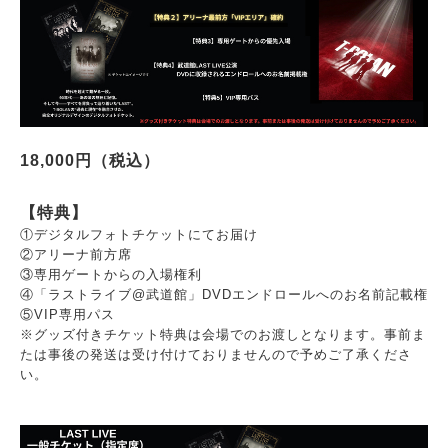
18,000円（税込）
【特典】
①デジタルフォトチケットにてお届け
②アリーナ前方席
③専用ゲートからの入場権利
④「ラストライブ@武道館」DVDエンドロールへのお名前記載権
⑤VIP専用パス
※グッズ付きチケット特典は会場でのお渡しとなります。事前ま
たは事後の発送は受け付けておりませんので予めご了承くださ
い。