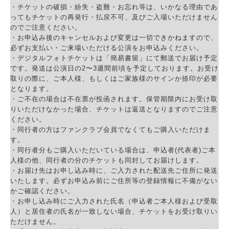
・チケットの破損・紛失・盗難・お忘れ等は、いかなる理由であ
ってもチケットの再発行・払戻不可、及びご入場いただけません
のでご注意ください。
・お申込み後のキャンセルおよび変更は一切できかねますので、
必ずお支払い・ご来場いただける公演をお申込みください。
・デジタルフォトチケットは「簡易書留」にて郵送でお届け予定
です。発送は公演日の2〜3週間前頃を予定しております。お受け
取りの際に、ご本人様、もしくはご家族様のサインか捺印が必要
となります。
・ご不在の場合は不在票が投函されます。保管期限内にお受け取
りいただけなかった場合、チケットは返送となりますのでご注意
ください。
・同行者の方はファンクラブ会員でなくてもご購入いただけま
す。
・同行者分もご購入いただいている場合は、申込者(代表者)ご本
人様の他、同行者の分のチケットも同封してお届けします。
・お届け先はお申し込み時に、ご入力された配送先ご住所に発送
いたします。必ずお申込み前にご住所等の登録情報に不備がない
かご確認ください。
・お申し込み時にご入力された氏名（申込者ご本人様および受取
人）と居住者の氏名が一致しない場合、チケットをお受け取りい
ただけません。