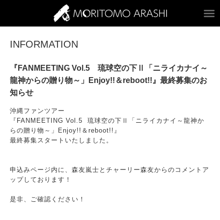
ARASHI MORITOM
INFORMATION
『FANMEETING Vol.5 琉球空の下Ⅱ「ニライカナイ～
龍神からの贈り物～」Enjoy!!＆reboot!!』最終募集のお
知らせ
沖縄ファンツアー
『FANMEETING Vol.5 琉球空の下Ⅱ「ニライカナイ～龍神か
らの贈り物～」Enjoy!!＆reboot!!』
最終募集スタートいたしました。
申込みページ内に、森友嵐士とチャーリー森友からのコメントア
ップしております！
是非、ご確認ください！