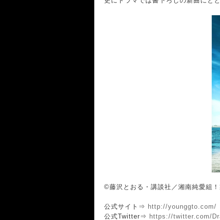
更にドラマでは書下ろしの新曲にとど
©藤沢とおる・講談社／湘南純愛組！
公式サイト⇒
http://younggto.com/
公式Twitter⇒
https://twitter.com/