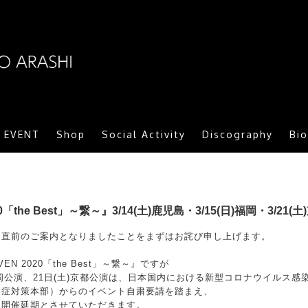
ARASHI MORITOMO OFFICIAL SITE
/ EVENT
Shop
Social Activity
Discography
Bi
2020「the Best」～繋～』3/14(土)鹿児島・3/15(日)福岡・3
、直前のご案内となりましたことをまずはお詫び申し上げます。
VEN 2020「the Best」～繋～』ですが
)福岡公演、21日(土)京都公演は、日本国内における新型コロナウイルス感染
染症対策本部）からのイベント自粛要請を踏まえ、
、開催延期とさせていただきます。