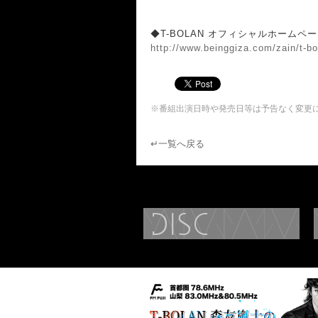
◆T-BOLAN オフィシャルホームペ
http://www.beinggiza.com/zain/t-bo
※番組出演日時や発売日等は予告なく変更
↵一覧へ戻る