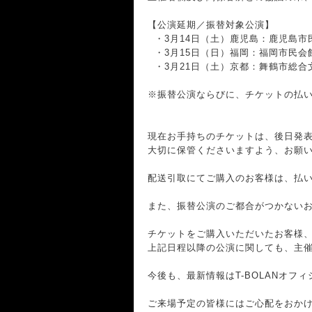
【公演延期／振替対象公演】
・3月14日（土）鹿児島：鹿児島市
・3月15日（日）福岡：福岡市民会
・3月21日（土）京都：舞鶴市総合
※振替公演ならびに、チケットの払い
現在お手持ちのチケットは、後日発
大切に保管くださいますよう、お願
配送引取にてご購入のお客様は、払
また、振替公演のご都合がつかない
チケットをご購入いただいたお客様
上記日程以降の公演に関しても、主
今後も、最新情報はT-BOLANオ
ご来場予定の皆様にはご心配をおか