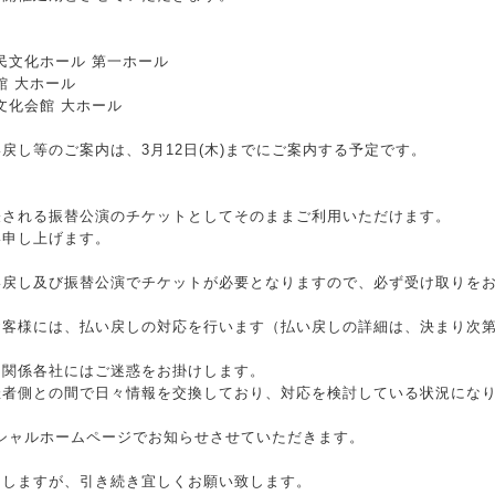
民文化ホール 第一ホール
館 大ホール
文化会館 大ホール
戻し等のご案内は、3月12日(木)までにご案内する予定です。
表される振替公演のチケットとしてそのままご利用いただけます。
い申し上げます。
い戻し及び振替公演でチケットが必要となりますので、必ず受け取りを
お客様には、払い戻しの対応を行います（払い戻しの詳細は、決まり次
、関係各社にはご迷惑をお掛けします。
催者側との間で日々情報を交換しており、対応を検討している状況にな
フィシャルホームページでお知らせさせていただきます。
けしますが、引き続き宜しくお願い致します。