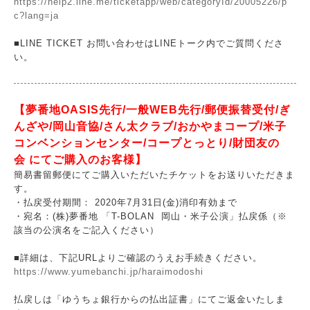
https://help2.line.me/ticketapp/web/categoryId/20005226/p
c?lang=ja
■LINE TICKET お問い合わせはLINEトーク内でご質問くださ
い。
【夢番地OASIS先行/一般WEB先行/郵便振替受付/ぎ
んざや/岡山音協/さん太クラブ/おかやまコープ/米子
コンベンションセンター/コープとっとり/財団友の
会 にてご購入のお客様】
簡易書留郵便にてご購入いただいたチケットをお送りいただきま
す。
・払戻受付期間： 2020年7月31日(金)消印有効まで
・宛名：(株)夢番地 「T-BOLAN 岡山・米子公演」払戻係（※
該当の公演名をご記入ください）
■詳細は、下記URLよりご確認のうえお手続きください。
https://www.yumebanchi.jp/haraimodoshi
払戻しは「ゆうちょ銀行からの払出証書」にてご返金いたしま