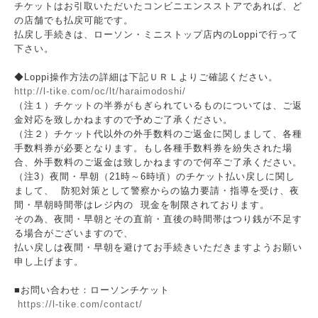
チケットはお引取いただいたコンビニエンスストアであれば、ど
の店舗でも払戻可能です。
払戻し手続きは、ローソン・ミニストップ店内のLoppiで行って
下さい。
◆Loppi操作方法の詳細は下記ＵＲＬよりご確認ください。
http://l-tike.com/oc/lt/haraimodoshi/
（注１）チケットの半券がもぎられているものについては、ご返
金対応を致しかねますので予めご了承ください。
（注２）チケット代以外の外手数料のご返金に関しまして、各種
手数料券が必要となります。もし各種手数料券を紛失された場
合、外手数料のご返金は致しかねますので何卒ご了承ください。
（注3）夜間・早朝（21時～6時頃）のチケット払い戻しに関し
まして、 防犯対策として警察からの協力要請・指導を受け、夜
間・早朝時間帯はレジ内の 現金を制限されております。
その為、夜間・早朝とその直前・直後の時間帯はつり銭が不足す
る場合がございますので、
払い戻しは夜間・早朝を避けてお手続きいただきますようお願い
申し上げます。
■お問い合わせ：ローソンチケット
https://l-tike.com/contact/